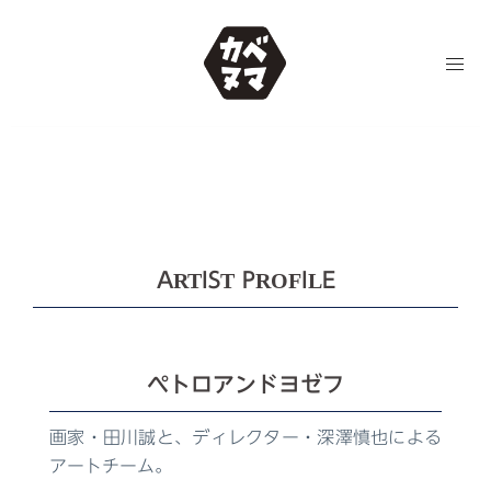
コ
ン
テ
ン
ツ
へ
ス
キ
ッ
プ
ARTIST PROFILE
ペトロアンドヨゼフ
画家・田川誠と、ディレクター・深澤慎也による
アートチーム。