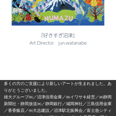
「好きすぎ沼津」
Art Director jun.watanabe
多くの方のご支援により新しいアートが生まれました。あ
りがとうございました。
雄⼤グループ㈱／沼津信⽤⾦庫／㈱イワサキ経営／㈱静岡
新聞社・静岡放送㈱／静岡銀⾏／城岡神社／三島信⽤⾦庫
／⾹⾹飯店／㈱⼤志建設／沼津駅北振興会／富⼠急シティ