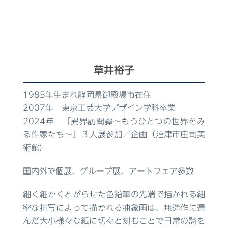
草井裕子
1985年生まれ静岡県御殿場市在住
2007年 東京工芸大学デザイン学科卒業
2024年 「異界訪問譚～もうひとつの世界をみ
る作家たち～」３人展参加／企画（沼津市庄司美
術館）
国内外で個展、グループ展、アートフェア多数
細く細かくとがらせた色鉛筆の先端で描かれる細
密な描写によって描かれる抽象画は、無造作に選
んだ大小様々な紙に切々と刻むことで日常の詩を