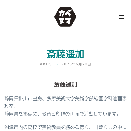
コ
ン
テ
ン
ツ
へ
ス
斎藤遥加
キ
ッ
ARTIST
2025年6月20日
プ
斎藤遥加
静岡県掛川市出身、多摩美術大学美術学部絵画学科油画専
攻卒。
静岡県を拠点に、教育と創作の両面で活動しています。
沼津市内の高校で美術教員を務める傍ら、「暮らしの中に