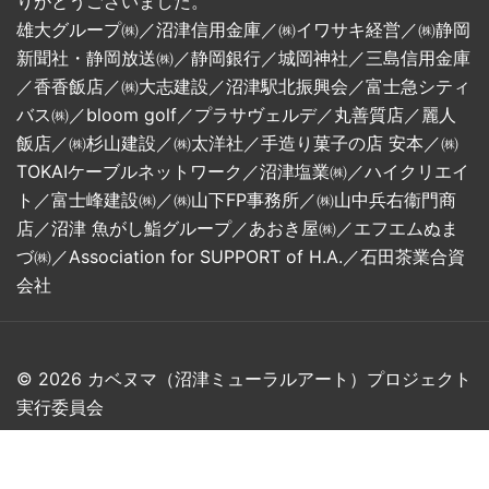
りがとうございました。
雄⼤グループ㈱／沼津信⽤⾦庫／㈱イワサキ経営／㈱静岡
新聞社・静岡放送㈱／静岡銀⾏／城岡神社／三島信⽤⾦庫
／⾹⾹飯店／㈱⼤志建設／沼津駅北振興会／富⼠急シティ
バス㈱／bloom golf／プラサヴェルデ／丸善質店／麗⼈
飯店／㈱杉⼭建設／㈱太洋社／⼿造り菓⼦の店 安本／㈱
TOKAIケーブルネットワーク／沼津塩業㈱／ハイクリエイ
ト／富⼠峰建設㈱／㈱⼭下FP事務所／㈱⼭中兵右衞⾨商
店／沼津 ⿂がし鮨グループ／あおき屋㈱／エフエムぬま
づ㈱／Association for SUPPORT of H.A.／⽯⽥茶業合資
会社
© 2026 カベヌマ（沼津ミューラルアート）プロジェクト
実行委員会