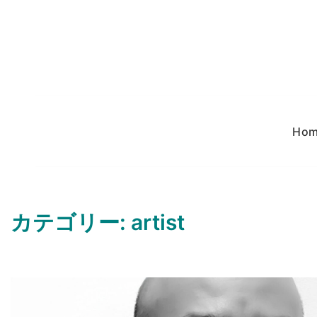
コ
ン
テ
ン
ツ
へ
ス
Ho
キ
ッ
プ
カテゴリー:
artist